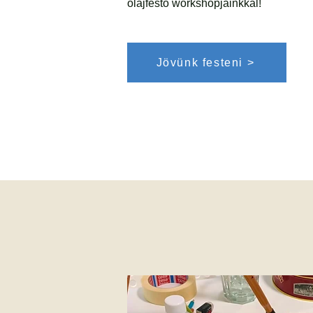
olajfestő workshopjainkkal!
Jövünk festeni >