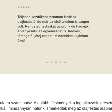
⭐⭐⭐⭐⭐
Teljesen kezdőként tartottam kicsit az
olajfestéstől de már az első alkalom is szuper
volt. Rengeteg technikát tanulunk de hagyják
érvényesülni az egyéniséget is. Kedves,
támogató, jófej csapat! Mindenkinek ajánlom
őket!
ulatra számíthatsz. Az alábbi festmények a foglalkozásink rész
kái, mindannyian nálunk ismerkedtek meg az olajfestés alapjai