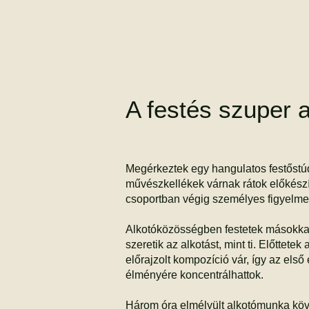
A festés szuper 
Megérkeztek egy hangulatos festőstúd
művészkellékek várnak rátok előkészít
csoportban végig személyes figyelmet
Alkotóközösségben festetek másokkal
szeretik az alkotást, mint ti. ​Előttet
előrajzolt kompozíció vár, így az első
élményére koncentrálhattok.
Három óra elmélyült alkotómunka köv