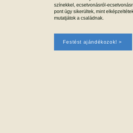
színekkel, ecsetvonásról-ecsetvonás
pont úgy sikerültek, mint elképzeltéte
mutatjátok a családnak.
Festést ajándékozok! >