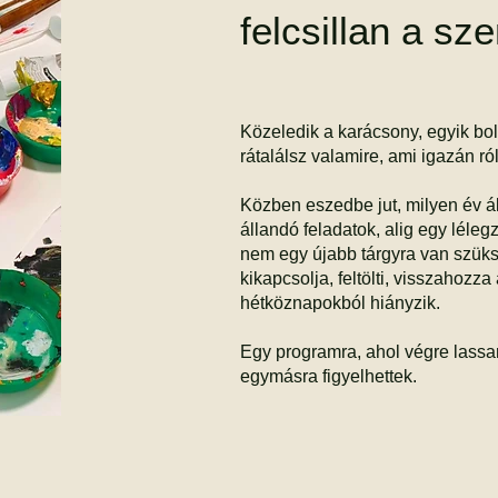
felcsillan a s
Közeledik a karácsony, egyik bol
rátalálsz valamire, ami igazán ról
Közben eszedbe jut, milyen év á
állandó feladatok, alig egy léle
nem egy újabb tárgyra van szük
kikapcsolja, feltölti, visszahozza 
hétköznapokból hiányzik.
Egy programra, ahol végre lassa
egymásra figyelhettek.