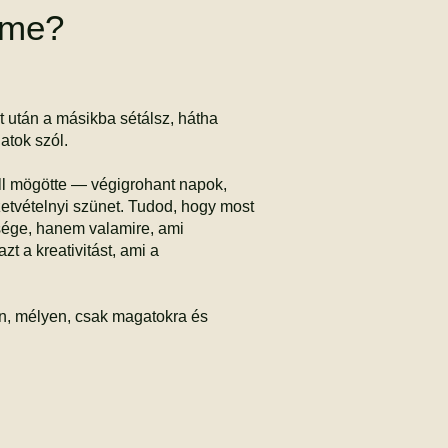
zeme?
t után a másikba sétálsz, hátha
atok szól.
ll mögötte — végigrohant napok,
gzetvételnyi szünet. Tudod, hogy most
sége, hanem valamire, ami
azt a kreativitást, ami a
n, mélyen, csak magatokra és