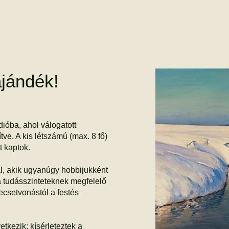
ajándék!
ióba, ahol válogatott
ve. A kis létszámú (max. 8 fő)
 kaptok.
, akik ugyanúgy hobbijukként
ek a tudásszinteteknek megfelelő
 ecsetvonástól a festés
etkezik:
kísérleteztek a