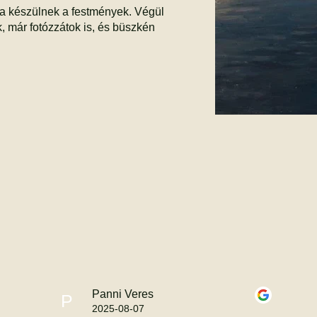
ra készülnek a festmények.
Végül
k, már fotózzátok is, és büszkén
Panni Veres
P
2025-08-07