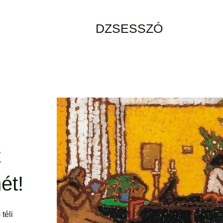
DZSESSZÓ
z
ét!
téli